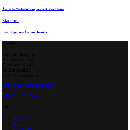
Ärztliche Weiterbildung ein zentrales Thema
Standard
Das Ringen um Ärztenachwuchs
Anschrift
HippokratExperts
BusinessUnit der
CareWare GmbH
Im Burgstall 25
74343 Sachsenheim
info@hippokratexperts.com
+49 (0)7147 709927
Links
Home
Service
Über uns