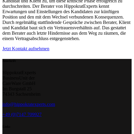
Kandidat und Klient zu, um diese kritische Phase erfolgreich zu
durchschreiten. Der Berater von HippokratExperts kennt
Erwartungen und Einstellungen des Kandidaten zur künftigen
Position und den mit dem Wechsel verbundenen Konsequenzen.
Durch regelmäßig stattfindende Gespräche zwischen Berater, Klient
und Kandidat baut sich ein Vertrauensverhältnis auf. Das gestattet
dem Berater auch letzte Hindernisse aus dem Weg zu räumen, die
einem Vertragsabschluss entgegenstehen.
Jetzt Kontakt aufnehmen
Anschrift
HippokratExperts
BusinessUnit der
CareWare GmbH
Im Burgstall 25
74343 Sachsenheim
info@hippokratexperts.com
+49 (0)7147 709927
Links