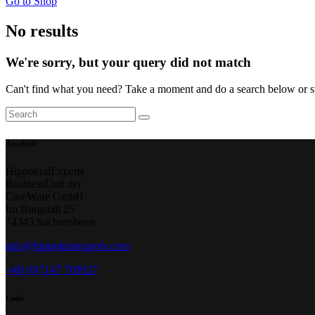
Go to Shop
No results
We're sorry, but your query did not match
Can't find what you need? Take a moment and do a search below or s
Anschrift
HippokratExperts
BusinessUnit der
CareWare GmbH
Im Burgstall 25
74343 Sachsenheim
info@hippokratexperts.com
+49 (0)7147 709927
Links