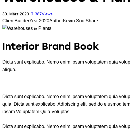
30. März 2020
387
Views
Client
Builder
Year
2020
Author
Kevin Soul
Share
Interior Brand Book
Dicta sunt explicabo. Nemo enim ipsam voluptatem quia voluptas
aliqua.
Dicta sunt explicabo. Nemo enim ipsam voluptatem quia voluptas
quia. Dicta sunt explicabo. Adipiscing elit, sed do eiusmod t
ipsam
Voluptatem Quia Voluptas.
Dicta sunt explicabo. Nemo enim ipsam voluptatem quia voluptas