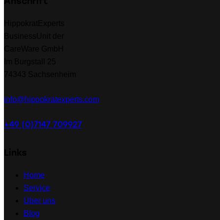
Anschrift
HippokratExperts
BusinessUnit der
CareWare GmbH
Im Burgstall 25
74343 Sachsenheim
info@hippokratexperts.com
+49 (0)7147 709927
Links
Home
Service
Über uns
Blog