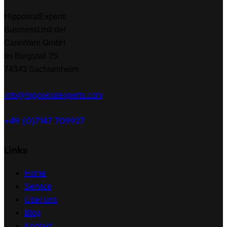
HippokratExperts
BusinessUnit der
CareWare GmbH
Im Burgstall 25
74343 Sachsenheim
info@hippokratexperts.com
+49 (0)7147 709927
Links
Home
Service
Über uns
Blog
Kontakt